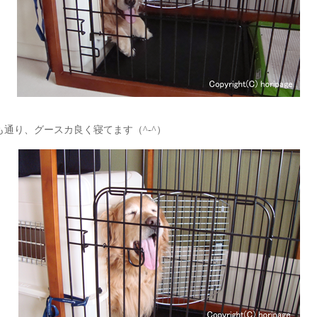
も通り、グースカ良く寝てます（^-^）